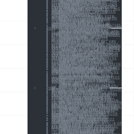
MERCEDES NIET BETROUWBAAR EN ZEER KLANTONVRIENDELIJK
INTERSOLAR
SUEZ/GDF/ ELECTRABEL KOP VAN JUT TIJDENS VERKIEZINGEN
INVESTERINGEN IN NIEUWE ELEKTRICITEITSPRODUCTIE
DE BOEMAN
VAKANTIEPERIODE KONDIGT ZICH ZEER DRUK AAN
GROENE STROOM CERTIFICATEN WEER ONDER VUUR
EU NEEMT MONOPOLIE SUEZ/GDF ONDER VUUR
VLAAMS ENERGIEBEDRIJF
EEN HOGE ENERGIEPRIJS? NET ALS IEDEREEN OM LAGERE TARIEVEN SMEEKT. WAAROM?
VEEL REACTIES OP WWW.APACHE.BE
NEDERLAND STELT ZICH VRAGEN BIJ DUURZAAM BELEID VAN DEN HAAG
ENERGIENIEUWS IN KOMKOMMERTIJD
GREENPEACE WINT!?
ENERGIETARIEVEN GAAN OMHOOG
HOGERE ENERGIEPRIJZEN DOEN KLANTEN VAN LEVERANCIER WISSELEN
DESERTEC : TUSSEN WAANZIN EN HOOP?
KLANKBORDGROEP BIOMASSA
AANSLUITING KRIJGEN
NEDERLAND WIJZIGT SUBSIDIESYSTEEM DUURZAAM
ENKELE VERHALEN EN REACTIES:
DELTA ENERGY EN EDF ONTWIKKELEN SAMEN MOGELIJKE BOUW NIEUWE KERNCENTRALE IN NEDERLAND
MINISTER-PRESIDENT KRIS PEETERS WIL DAT VLAANDEREN EEN STERK INDUSTRIEEL BELEID ONTWIKKELD
ELECTRABEL HEEFT GEEN LAST VAN TERUGSCHROEVEN SUBSIDIE
2009
DE PRIJS VAN ENERGIE
FROM RUSSIA WITH LOVE
PRIJS STROOM GOEDKOPER?
ESSENT VERKOCHT AAN RWE
WAT TE DOEN MET HET GELD VAN DE VERKOOP VAN ESSENT?
OBAMA KAN IMPACT HEBBEN OP DE EUROPESE ENERGIEMARKT
400 MILJARD EURO PER JAAR TOT 2030
VLAANDEREN VERDUBBELT GROENE STROOM?
DE ONGRIJPBARE CO2 PRIJS
CRISIS MAAR NIET IN DE NETWERKBEDRIJVEN
EEN VAKANTIEWEEK
PUBLIGAS NEEMT DE JUISTE BESLISSING
BIOFUEL INDUSTRIE IN MOEILIJKHEDEN
NRC FOCUS : ENERGIE
BELGIË BLIJFT IN DE START VAN HET PELOTON
ENERGIE EN DUURZAAM IN OPMARS
DECENTRALE PRODUCTIE
MARKTWERKING IN BELGIË DREIGT VOLLEDIG TE VERDWIJNEN
AANDEELHOUDERS ESSENT ZEGGEN NEEN
NPG ENERGY RICHT NIEUWE JOINT-VENTURE OP
EDF KOOPT 51% VAN SPE/LUMINUS VAN CENTRICA
ENERGIEMARKT IN DE BENELUX
ENERGIEVERBRUIK DAALT MET 3.5% IN DE WERELD
ECONCERN IN SURSEANCE
SUEZ/GDF-ELECTRABEL EN SPE REKENEN GRATIS CO2 RECHTEN DOOR
DELTA NV EN NPG ENERGY SAMEN IN GROENE STROOM PRODUCTIE
SUEZ/GDF-ELECTRABEL VERDACHT VAN MARKTMANIPULATIE
PERSBERICHT
HET BOUWEN VAN EEN GOED INVESTERINGSKLIMAAT VOOR ELEKTRICITEITSPRODUCTIE
EERSTE OFFSHORE WINDMOLENS INGEHULDIGD
VLANERGIE, WAT NU?
DE VRAAG VAN 30 MILJARD
EEN WEEK VAN POLITIEK EN DYNAMIEK
PUBLIEKE SECTOR ZOEKT NAAR DUURZAME OPLOSSINGEN
EON FINALISEERT SWAP MET GDF/SUEZ
DUURZAAM DENKEN, OPBRENGSTEN EN KOSTEN
GRATIS ENERGIE??
WERKING ENERGIEMARKT BLIJFT MOEILIJK VOOR DE KLANT
OP ZOEK NAAR GELD
CHINA : AKKOORD MET NEDERLAND OVER SAMENWERKING IVM DUURZAME ENERGIE ONTWIKKELING
VBO(BELGISCHE WERKGEVERS ORGANISATIES VOOR GROTE BEDRIJVEN) ROERT ZICH IN DEBAT OVER KOST GROENE STROOM
STAATSBEGROTING + VERLENGING LEVENSDUUR NUCLEAIRE CENTRALES
SUEZ 1 REGERING 0
SUEZ 2 REGERING 0,1
SUEZ 3 REGERING 0,05 : DEEL 2
SUEZ 4 REGERING 0,?? : DEEL 3
BEZOEK AAN EEN ECOWIJK IN CULEMBORG IN NEDERLAND
KLEURT DE ENERGIEMARKT STEEDS MEER GROEN?
HARD WERKEN VOOR GROENE STROOM
THE RUN FOR COPENHAGEN
FUEL CELLS AND THE ENERGY MARKET
PRAGUE, THE YEARLY EUROPEAN GENERATION SUMMIT
PRAGUE PART 2
PRAGUE PART 3
PRAGUE PART 4
COPENHAGEN
BELGIË VERSUS KOPENHAGEN
COPENHAGEN CONCERT OVER EN UIT
2009 TERUGBLIK EN VOORUITBLIK OP 2010
2008
NIEUWE INTERIM FEDERAL MINISTER DHR. PAUL MAGNETTE, NIEUW GEZICHT, ZELFDE REMEDIES?
EEN WEEK VOL ENERGIE NIEUWS
POWERPLAY MET DE KERNCENTRALES IN BELGIË
TARIEVEN IN 2008 KUNNEN WEL STIJGEN
BEVESTIGING DOOR DE CREG VAN PRIJSSTIJGING ELECTRICITEIT EN GAS
EUROPA GAAT VOOR 20-20-20 TEGEN 2020
ELECTRICITEITSVERBRUIK DAALT VOOR HET EERST IN 2007
WERKEN AAN EEN STUDIE
DE OVERNAME VAN DISTRIGAS
DE OVERNAME VAN DISTRIGAS : DEEL 2
ENERGIE, POLITIEK, GELD, ZORGEN EN HET MILIEU
EEN WEEK VOL ENERGIE
MINISTER MAGNETTE GAAT PRIJZEN ENERGIE CONTROLEREN
TESTAANKOOP VALT ELECTRABEL AAN
NIEUWE STUDIE VAN CEPA BEVESTIGT MOEILIJKE LIBERALISERING GASMARKT
ELECTRABEL SCHUIFT KERNENERGIE NAAR SPE DOOR
DECENTRALE ENERGIEPRODUCTIE : DE TOEKOMST?
BIOX KRIJGT NJET OP VRAAG VAN BOUW PALMOLIE CENTRALE
DE STRIJD OM DISTRIGAS : DEEL 3
SMART GRIDS NODIG VOOR ONTWIKKELING GROENE STROOM PRODUCTIE
ALARM VAN EANDIS VOOR AANSLUITINGSMOGELIJKHEDEN VOOR DECENTRALE GROENE STROOM PRODUCTIE!
BESCHERMING VAN SUBSIDIESYSTEEM VOOR NIEUWE GROENE STROOM PRODUCTIE IS NODIG.
EEN DUURZAME DROOM
SUEZ GAAT SAMEN MET EON ONDERZOEKEN OF OPSLAG VAN CO2 MOGELIJK IS
CONSUMENTENBOND STELT LEVERANCIERS IN GEBREKE ONTERECHTE AANREKENING VAN ELIATAKS
EEN BEWOGEN WEEK
IERS BEDRIJF IMERA NEEMT ELIA OP SNELHEID
POWER 2008
POWER 2008 DEEL 2
ELECTRABEL EN SPE REKENEN BEDRIJVEN 1.2 MILJARD EURO TEVEEL AAN OF NIET?
POWER 2008 : DEEL 3
CREG TERUGGEFLOTEN DOOR DE REGERING
EEN SPELLETJE WELLES NIETES
ENI VERWERFT DISTRIGAS
PERSBERICHT VAN NPG ENERGY
HET MODDERGEVECHT TUSSEN CREG EN DE GASBEDRIJVEN
FLUITJE EN KAARTEN
TERUGKEER NAAR CPTE?