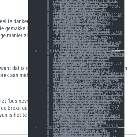
INVESTEREN IN ONZE ENERGIESECTOR
EEN NIEUWE ENERGIESTORM (IN EEN GLAS WATER)?
COMMUNICATIE BLIJFT EEN VAK APART
STRATEGIE IS ALS DE WIND
IEDEREEN HEEFT EEN MENING OVER GROENE ENERGIE
VERKIEZINGEN IN AANTOCHT
EEN NIEUW ENERGIEPACT?
ENERGIEVRAAGSTUK STAAT TERUG OP DE POLITIEKE AGENDA
TIK TAK
RENDEMENT
EUROPA KIJKT ERNAAR
ANOTHER ONE BITES THE DUST
BIJDRAGE VAN EEN LEZER : ZONNEPANELEN IN OPMARS RECREATIEVE BRANCHE
DE LANGE TERMIJNOPLOSSINGEN
BLUE SKY BEGRAVEN
NOG EEN WEEK TE GAAN
TEVEEL, TE OUD EN DE VERKEERDE ELEKTRICITEITSPRODUCTIE
NEDERLAND BOERT ACHTERUIT IN GROEN
WAT SCHUILT ER ACHTER DE PRIJSSTIJGING VAN ELECTRABEL?
DAAR GAAN WE WEER
l te danken aan de subsidie en als dusdanig is dit een
URGENTIEGEVOEL IN WETSTRAAT NIET AANWEZIG?
ENERGIE IS TE GOEDKOOP
GROENE STROOM KAN KERNENERGIE OP TERMIJN VERVANGEN
GELD KRIJGEN OM NIET TE VERBRUIKEN, DE BESTE STROOM!?
MEER OF MINDER KLANTEN
GAAT ONZE ELEKTRICITEITSFACTUUR FORS STIJGEN?
DE WERELD DRAAIT DOOR
 de gemakkelijke oplossing om zijn doelstellingen te
HET NIEUWE VLAAMSE REGEERAKKOORD
HET NIEUWE VLAAMSE REGEERAKKOORD : DEEL 2
DE ZOGENAAMDE RECHTSE FEDERALE REGERING
EINDELIJK OP DE POLITIEKE AGENDA?
BELGIUM ON FIRE..
OP EN NEER, HEEN EN WEER, WAAR GAAN WE HEEN?
ige manier zijn om het aandeel groene stroom naar
BELGIË OP DE BON
HET LAND VAN DE LUCHTBALLONNEN
VERLIES
DE OPENING
EEN VOLGENDE STAP
SLECHT OF GOED NIEUWS?
NEDERLAND HAALT DUURZAME DOELSTELLINGEN NIET
EEN BENE LANGE TERMIJN ENERGIEVISIE
PLANBUREAU BEVESTIGT NOODZAAK AAN LANGETERMIJNINVESTERINGEN
EUROPESE DOELSTELLINGEN 2030 : 40-27-27 OF IS HET 40-0-0?
GROENE STROOM CERTIFICATEN SYSTEEM OP DE SCHOP
NU WERKEN AAN LANGE TERMIJN ENERGIEHUISHOUDING
DE LANGE TERMIJN DEEL 2
DE LANGE TERMIJN DEEL 3
EPG 2014 EN LIMA
DE ENERGIE-HYPE
WELK KLIMAATAKKOORD?
DE KALME EINDEJAARSWEKEN
ELEKTRICITEIT BRENGT INFLATIE TERUG IETS OMHOOG
2013
GELUKKIG NIEUWJAAR - HEUREUSE ANNÉE - HAPPY NEW YEAR
EEN AANGEKONDIGDE DOOD?
ENERGIE IN DE WERELD EN BELGIË
DE ECHTE RELEVANTE FEITEN OVER HET SUCCES VAN ONZE ZONNEPANELEN IN BELGIË
BELGIË WIL ENERGIE-EILAND BOUWEN
BEZOEK UIT HET NOORDEN
ENERGIEBELEID IN VLAANDEREN
KLIMAAT IS EEN OPTIE GEWORDEN
NOREN GEVEN HET GOEDE VOORBEELD
BATIBOUW DE JAARLIJKSE HOOGMIS?
WELLES-NIETESSPELLETJE TUSSEN CREG EN ELECTRABEL/GDF/SUEZ?
BIJLTJESDAGEN
NA SCHALIEGAS NU METHAANHYDRAAT (BRANDBAAR IJS)?
want dat is geld dat niet in onderzoek en pilootprojecten
WAAR BLIJFT BELGISCH ENERGIEBELEID?
DE WAARDE VAN EEN LEVERANCIERSBEDRIJF
EEN BOEIEND JAAR VOOR NPG ENERGY
DE LENTE BEGINT
NIKS IS WAT HET LIJKT IN DE BELGISCHE ENERGIEMARKT
ENERGIE - BASHING GAAT RUSTIG DOOR
brek aan middelen.
EEN DUURZAME WEDSTRIJD TUSSEN LANDEN
ESSENT BELGIUM HAALT WEER ZIJN GELIJK
17 MEI 2013 PERSMEDEDELING
NPG ENERGY BOUWT WEER VERDER UIT
LICHTPUNT VOOR TOEKOMSTIG ENERGIEBELEID
NOODZAAK VOOR ENERGIEBELEID NEEMT TOE
NIEUWE BIOMASSACENTRALE VAN NPG IN PEER
ENERGIE ALLEEN EEN KWESTIE OVER PRIJS?
TIJD VOOR ACTIE
NEDERLAND GOOIT ZIJN DUURZAME HANDDOEK IN DE RING
NEDERLAND MOET ENERGIEHUISHOUDING TERUG IN EIGEN HAND NEMEN
OORLOG TUSSEN TWEE MONOPOLISTEN
VEILING VAN 1000 MW STILLETJES BEGRAVEN
DEZE WEEK IN TRENDS : BELGISCHE REGERING KEURT UITRUSTINGSPLAN GOED VOOR ELEKTRICITEITSPRODUCTIE.
ENERGIEBEDRIJVEN IN PROBLEMEN
ELEKTRICITEIT STEEDS GOEDKOPER
ENERGIELEVERANCIERS LATEN ZICH NIET DE LES SPELLEN
VLAANDEREN MAAKT NIEUWBOUW GROENER
PV KLANTEN IN VLAANDEREN STAAN ER ZELF VOOR
ENERGIEMARKT VOORUITZICHTEN BLIJVEN MOEILIJK
Het “business as usual” overheerst nog steeds en een
ENERGIEAKKOORD IN NEDERLAND GETEKEND
ENERGIEFACTUUR DAALT VERDER IN BELGIË
ENERGIEMARKT VAN DE RADAR?
NIEUW VN-KLIMAATRAPPORT BEVESTIGT ROL VAN DE MENSHEID IN OPWARMING VAN DE AARDE
DE VRIJE ENERGIE- EN TELECOMMARKT
EUROMED 2013, DRILL BABY DRILL?
p de Brexit aankomt maar op een veel belangrijker
DE GROTE ENERGIEBEDRIJVEN IN EUROPA LUIDEN DE ALARMBEL, TERECHT?
DEZE WEEK TWEE ARTIKELS EUROMED 2013 EN DE ALARMBEL VAN DE GROOTSTE EUROPESE ENERGIEBEDRIJVEN
NPG VERSTERKT ZICH
DE ECHTE KOST VAN NIEUWE KERNCENTRALES
van is het te hopen dat de protesten tegen het gebrek
DE BELGISCHE ECONOMISCHE MISSIE NAAR ANGOLA EN ZUID-AFRIKA
DE WEEK VAN DE START VAN VERANDERING BIJ DE GROTE ENERGIEBEDRIJVEN?
WIND- EN BIOGASSECTOR KLAGEN GEBREK AAN LANGETERMIJNBELEID AAN.
TRENDS TEKST VAN VORIGE WEEK : WAT IS DE JUISTE ENERGIEPRIJS?
KLIMAATCONFERENTIE IN WARSCHAU
KLIMAATCONFERENTIE DOOFT LANGZAAM UIT MET AKKOORD
EPG 2013
DE LAATSTE DAGEN VOOR ELECTRAWINDS OF EEN NIEUW BEGIN?
DE LAATSTE DRUPPEL
OVERHEID WORDT DE ECONOMIE?
EERDER DEZE MAAND IN TRENDS VERSCHENEN : EUROPESE ENERGIEMARKT ANNO 2014
2012
HET NIEUWE JAAR
ANDERE MINISTER/STAATSSECRETARIS HETZELFDE RECEPT
DUURZAME BOUWSECTOR
BEHOEFTE AAN EEN STABIEL EN GOED INVESTERINGSBELEID
ENERGIE STAAT WEER EVEN CENTRAAL
HET BLIJFT HET HELE JAAR VRIEZEN IN BELGIË
NPG STAPT MEE IN DE ONTWIKKELING VAN EEN GROTE BIOMASSA INSTALLATIE EN WINDMOLENPARK IN NEDERLAND