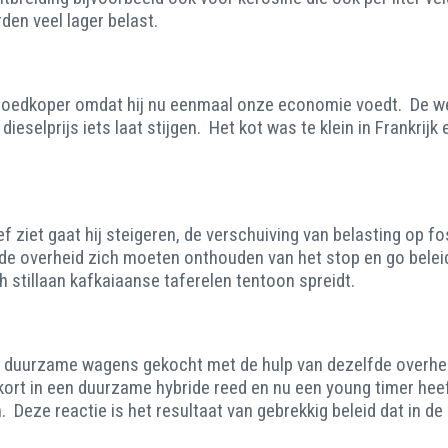
den veel lager belast.
 goedkoper omdat hij nu eenmaal onze economie voedt. De we
ieselprijs iets laat stijgen. Het kot was te klein in Frankr
ef ziet gaat hij steigeren, de verschuiving van belasting op f
 overheid zich moeten onthouden van het stop en go beleid w
h stillaan kafkaiaanse taferelen tentoon spreidt.
we duurzame wagens gekocht met de hulp van dezelfde overhei
 kort in een duurzame hybride reed en nu een young timer hee
. Deze reactie is het resultaat van gebrekkig beleid dat in d