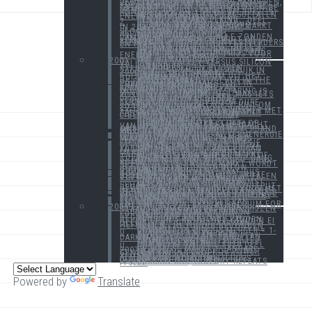
1 JULI 2008: VLAANDEREN, VIJF JAAR LIBERALISERING
DEEL 2 : 1 JULI 2008: VLAANDEREN, VIJF JAAR LIBERALISERING
EEN DAGJE IN DE NEDERLANDSE ENERGIEMARKT
REIKT GROENE STROOM TOT IN DE HEMEL?
FUSIE GAZ DE FRANCE EN SUEZ IS ROND
CENTRICA ON THE MOVE
MEDIA BERICHT OVER RESULTATEN ENERGIEBEDRIJVEN
DE KOST VAN CO2
EEN BEZOEK AAN PEKING
EEN BEZOEK AAN PEKING : DEEL 2
DE SLAG OM GAS
BOUWEN AAN WINDMOLENS
DE NEDERLANDSE ENERGIEMARKT IN 2009 CENTRAAL IN EUROPA!
BACK TO THE FUTURE
ERFENIS VAN GASBEL SLOCHTEREN
KERNTAKS IS EEN FEIT
HET SPOOK IS TERUG: PRIJSBLOKKERING
MAGNETTE KRIJGT ALLE ZONDEN VAN ISRAEL VAN SUEZ/GDF
500 MILJOEN IN 2009 UIT DE KERNENERGIE WINSTEN
ANGST, PRODUCTIE, INVESTEERDERS EN POLITIEK
BACK TO THE FUTURE : DEEL 2
BACK TO THE FUTURE : DEEL 3
DUTCH POWER
C-POWER IN PROBLEMEN?
NETBEDRIJVEN ZIEN HUN KANS
BACK TO THE FUTURE
DAALT OF STIJGT DE PRIJS VOOR ENERGIE?
HET GROENE GOUD
PAX ELEKTRICA II
WAT KOMT IN 2009?
2007
ENERGY VALLEY VERSUS SILICON VALLEY
LEVEN!
PLAN JURRES
ENERGIEPRIJZEN BLIJVEN STIJGEN
STIJGEND ENERGIEVERBRUIK IN 2006
FUSIE ESSENT-NUON
ZUINIG MET ENERGIE
IMPORT VAN STROOM UIT HET BUITENLAND
MARKTAANDEEL
BIGGEST TAKEOVER EVER IN THE US ENERGY MARKET
DE AANLOOP NAAR 1 JULI IN EUROPA INZAKE DE ENERGIELIBERALISERING.
DE GELDVERDELING VAN KERNENERGIE IN BELGIË
SMART METERING
DE BESTE ENERGIEBESPARING IS MINDER VERBRUIKEN
GROENE STROOM : HET MAG IETS KOSTEN
DE MOTTEBALLENTAKS
DE HOOFDPRIJS
GROENE KOLEN, GROENE KERNENERGIE
BELGIË IN DE TOP VOOR DURE ENERGIE
ENERGIE RAPPORTAGE 3 JUNI OM 20.15 OP PANORAMA!
HET INTERVIEW
DE VERKIEZINGEN VOORBIJ
BELGIË WORDT WREED WAKKER MET AANGEKONDIGDE PRIJSVERHOGING
PROGRESS ON EUROPEAN LIBERALIZATION
STILTE VOOR DE STORM?
BRIO MET BIO
ZONNEBOILERS
DE ELIATAKS
FORMATEURSNOTA
DURE ENERGIETIPS ZIJN FLOP
ELECTRABEL(EN EDF) VERDACHT VAN MISBRUIK MACHTSPOSITIE
DE RESULTATEN VAN HET ONDERZOEK VAN DE CREG IN VERBAND MET DE AANGEKONDIGDE PRIJSSTIJGINGEN BIJ SUEZ/ELECTRABEL.
VERTRAGING UITSTAP KERNENERGIE LEVERT PAK GELD OP!
WAT GAAT ER GEBEUREN NU MINISTER VERWILGEN EEN PRIJS PLAFOND NIET ALS OPLOSSING ZIET?
NIEUWE GASOPSLAG IN BELGIË
GROENE FILES
EEN GESPREK MET EEN GROOT VERBRUIKER VAN ENERGIE
SUEZ EN GAZ DE FRANCE GAAN FUSIONEREN!
SUEZ AND GAZ DE FRANCE MERGE
VERWACHTINGEN IN DE MARKT
DE NIET GECONSUMEERDE FUSIE TUSSEN ESSENT EN NUON.
LIBERALISERING WORDT OP GANG GETROKKEN
MEER CONCURRENTIE OP KOMST?
BELGISCHE ENERGIEMARKT WORDT SEXY
EN HET LICHT GING UIT
ENERGIEFACTUUR OPNIEUW DUURDER DOOR DISTRIBUTIETARIEVEN
GRATIS STROOM BESTAAT DUS TOCH NIET
ONZE KLEINE EN MIDDELGROTE BEDRIJVEN GAAN FORS MEER BETALEN VOLGENS UNIZO
ENERGIE ALS MEDIAMIDDEL
GREENPEACE IN DE AANVAL
EEN WEEK VOL VAN TOEKOMST
DISTRIGAS, EEN GEGEERDE SCHAT?
PRIJZEN BEVRIEZEN, CO2 OUTPUT BEVRIEZEN
BELGIË PLEIT IN EUROPA VOOR HET BEHOUD VAN HET AANDEEL VAN SUEZ IN DE NETWERKEN
NEDERLANDSE MINISTER BEVOEGD VOOR ENERGIE PLEIT VOOR KORTING OP TRANSPORTKOST VOOR GEBRUIK ELECTRICITEITSNETTEN
OUDE DAME IN DE TEGENAANVAL
EEN NIEUWE MINISTER VAN ENERGIE
2007 A LOST YEAR IN BELGIUM FOR THE ENERGY LIBERALIZATION
2006
STIJGING ELECTRICITEITSPRIJZEN STAAT LOS VAN LIBERALISERING
DUURZAAM INVESTEREN
ENERGY LIBERALIZATION IN EUROPE
DUURZAAM RIJDEN
EEN EINDE EN EEN NIEUW BEGIN
SUBSIDIES IN DE LAGE LANDEN
DE FUSIE : KIP OF HET GOUDEN EI DEEL 1
DEEL 2 : DE NOODZAAK VAN HEFBOMEN
DEEL 3 : HET GOUD GEVONDEN
PAX E. II
DE GROTE ZEVEN
COMMISSION VERSUS MERGER = 1-0
TRANSPORT EN ENERGIE
DE PERCEPTIE VAN PRIJS
CRUISESHIP CREATE EUROPEAN DARKNESS
TO SPLITS OR NOT TO SPLITS
ENERGIEHONGER
COMMISSIE ENERGIE 2030
HET WEEKENDTARIEF
COMMISSIE ENERGIE 2030 DEEL II
FUSIE
DE WAALSE MARKT 1 JANUARI 2007
NEW CHALLENGES FOR POWER GENERATION IN EUROPE
EUREKA
STROOMREKENING STIJGT ALMAAR
ENERGIE WORDT WEER FORS DUURDER PER 1 JANUARI
RUSSIAN GAS, HISTORY REPEATS ITSELF
Powered by
Translate