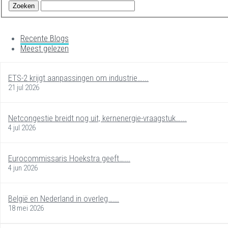
Recente Blogs
Meest gelezen
ETS-2 krijgt aanpassingen om industrie…...
21 jul 2026
Netcongestie breidt nog uit, kernenergie-vraagstuk…...
4 jul 2026
Eurocommissaris Hoekstra geeft…...
4 jun 2026
België en Nederland in overleg…...
18 mei 2026