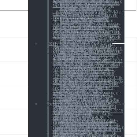
DENKPISTE VAN DE DAG: NATIONALISEER DE KERNCENTRALES
LIBERALISERING WORDT TIJDELIJK TIEN JAAR TERUGGEDRAAID.
NIEUWE ONTWIKKELING VAN NPG ENERGY
EUROPA REAGEERT OP BELGISCHE KOUDE
DE ECHTE STIJGING VAN UW ENERGIEKOST
100% HERNIEUWBARE ENERGIE
NIEUWE PROJECTEN
DE DOOS VAN PANDORA?
KINDEREN EN INNOVATIE
JOHAN DE RODE RIDDER
CREG VOELT ZICH GESTEUND
CREG FEELS SUPPORTED
EEN DRUKKE WEEK
WINDMOLENPARK ST. VITH GOES LIVE
EN DE OORLOG GING DOOR.
VLAAMSE DUURZAME AMBITIE IN DE LIFT!?
VAN STROOMTEKORT NAAR STROOMOVERSCHOT
CEO'S VAN VLAAMSE BEDRIJVEN ROEREN ZICH
LANGE EN KORTE TERMIJN VISIE
HAAST GESPOED IS ZELDEN GOED
CREG BLIJFT IN DE AANVAL
UITRUSTINGSPLAN BEKEND
IMPACT NIEUWE VLAAMSE DUURZAME WET- EN REGELGEVING
DE ENERGIE WENDE
NEDERLAND ONTWAAKT
NIMBY
KERNUITSTAP WORDT EEN ZEKERHEID?
BORSTGETROMMEL VAN DIVERSE PARTIJEN
DROMEN VAN HET GEREGULEERDE TARIEF
OPENING BIOPOWER TONGEREN VRIJDAG 31 AUGUSTUS 2012
BIOGAS IS GEEN BIOFUEL
CREG WIL AF VAN KOPPELING GAS EN OLIE
RONDE 2
EURO MED E&P
ELEKTRICITEITSPRODUCTIE IN BELGIË NEEMT VERDER AF
VLAAMSE GEZINNEN VERANDEREN MASSAAL VAN LEVERANCIER
FEDERALE REGULATOR CREG COMPLEET ONTHOOFD
INNOVATIE MOET IN STROOMVERSNELLING
ENERGIELIBERALISERING OVER EN OUT IN 2013?
WAAR BLIJFT HET GROENE GAS IN VLAANDEREN?
ENERGIEFORUM 2012
WERK AAN DE WINKEL
ENERGIE IN EUROPA ANNO 2050
EPG 2012
ENERGIE NU EN ANNO 2050
ENERGIESOLDEN
EINDE JAAR EN GOEDE VOORNEMENS
2011
EINDELIJK WORDT MONOPOLIE TELENET AANGEPAKT
PRETTIG KERSTFEEST EN EEN GELUKKIG 2011!
ENERGIESTRATEGIE VLAAMSE REGERING
BEWUSTE AANVAL OP SUBSIDIESYSTEEM GROENE STROOM IN VLAANDEREN / BELGIË?
BACK ONLINE!
SLECHT WINDJAAR GEEFT OOK RISICO'S AAN
RECORD AANTAL KLANTEN KIEZEN ANDERE LEVERANCIER
MAGNETTE WIL PRIJSCONTROLE MAAR EIGENLIJK PRIJSCAP / PLAFOND
NPG ENERGY GROEIT GESTAAG VERDER
DE WINST VAN ONZE KERNENERGIE
INFLATIE STIJGT, POLITIEK ZOEKT OORZAAK IN DURE ENERGIE
NPG ENERGY START IN NEDERLAND
POLITIEK DOOF VOOR LOBBY?
GELD OF LICHT?
DE STATENGENERAAL ZORGT VOOR ONS ENERGIEBELEID
ELEKTRICITEITSPRIJS STIJGT SNEL
NIKS IS WAT HET LIJKT, GROEN, KERNENERGIE, DE PRIJS
ENIGE NUANCE ONTBREEKT OP DIT OGENBLIK.
IEDEREEN VALT NU OVER ELKAAR HEEN
EEN GEWONE WEEK
HET NEKSCHOT
EEN TRAGIKOMEDIE?
HET VLAAMS ENERGIEBEDRIJF
HET VLAAMS ENERGIEBEDRIJF : DEEL 2
VOLLEDIGE KERNUITSTAP IN DUITSLAND
VERANDERINGEN OP TIL
HET VLAAMS ENERGIECONCEPT/ENERGIEBEDRIJF
DE STATEN-GENERAAL EN HET VEB
20 JAAR GSM
EEN RUSTIGE WEEK
VAN PRODUCTIE NAAR LEVERING
EEN BOEIENDE WEEK
THE ENERGY DEAL OF THE YEAR IN BELGIUM (SO FAR)
FICTIE EN REALITEIT
RETAIL CONCURRENTIE IN DE LIFT
INFRASTRUCTUUR INVESTERINGEN BLIJVEN ACHTER
TESTAANKOOP SLAAT MET BLIKSEM EN DONDER
DUURZAME SECTOR PRODUCEERT NOG GEEN GOUD
ENERGIESECTOR INVESTERINGEN EN BESPARINGEN
HET ANGELSAKSISCH MODEL
OLD LADY GOES GREEN
HARD WERKEN
DE GENUANCEERDE WAARHEID
DE GENUANCEERDE WAARHEID : DEEL II
IN GROEP GROEN KOPEN
DE JUISTE PRIJS VOOR ENERGIE
TO BIO OR NOT TO BIO
ELIA IN EIGEN ELEKTRICITEITSPRODUCTIE
CO2 - EMISSIE RECHTEN AANKOOP IN HET BUITENLAND VERKEERDE OPLOSSING
INTERNATIONAL ENERGIE AGENTSCHAP
BUILDING INTEGRATED SOLAR
ZURE MELK
DE ZOGENAAMDE SPREAD EN INVESTERINGEN IN PRODUCTIE
EPG 2011
CONSUMENT BLIJFT ACTIEF OP ZOEK NAAR BESTE AANBOD
INNOVATIE EN FINANCIERING: DE SLEUTEL VOOR EEN DUURZAME TOEKOMST
DE WEEK VOOR KERSTMIS
VEEL ONNODIG ENERGIEVERBRUIK DOET ONZE REKENINGEN STIJGEN
2010
RECORDS QUA GASVERBRUIK SNEUVELEN IN BENELUX EN DAARBUITEN
HAITI VERSTOMPT ONZE EIGEN ZORGEN
MINISTER MAGNETTE GOOIT HANDDOEK IN DE RING
DECENTRALE ELEKTRICITEITSPRODUCTIE : DE ENERGIE VAN MORGEN?
WINDENERGIE IN BELGIË NOG ZEER MARGINAAL(TOT NU TOE)
CREG STUDIE BEVESTIGD NOODZAAK AAN MEER CONCURRENTIE
POLITICI ROEREN ZICH NA DE FEDERALE REGULATOR
STILTE HEERST IN ENERGIELAND
EEN GOEDE WEEK
HEEFT CREG HET NOORDEN VERLOREN?
NOG EEN BEWIJS DAT LIBERALISERING STOKT
ETHISCH EN DUURZAAM BELEGGEN
EUROPA STELT NUCLEAIRE DEAL MET SUEZ IN VRAAG
NIEUWE SPELERS IN AANTOCHT? BOUWEN AAN EEN DUURZAAM EN KWALITATIEF BELEID NODIG?
GRID PARITY IN 2015 VOOR ZONNEPANELENINDUSTRIE?
E-MOBILITY
BELGISCHE BEDRIJVEN BETALEN STEEDS MEER VOOR HUN ENERGIE
EANDIS LANCEERT SLIMME METER TEST
MINISTER FREYA VAN DEN BOSSCHE SPREEKBUIS INTERCOMMUNALES?
SUEZ/GDF LIJKT EXTRA TE GAAN BETALEN VOOR LANGER OPENHOUDEN VAN KERNCENTRALES
DUURZAME GROEI IS NIET VANZELFSPREKEND
MINISTER MAGNETTE EN INTERCOMMUNALES MET DE BILLEN BLOOT
ENERGIEVERBRUIK IN VLAANDEREN
VREG EN CREG COMMUNICEREN JUISTE EN FOUTIEVE INFORMATIE