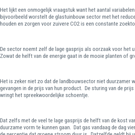
Het lijkt een onmogelijk vraagstuk want het aantal variabele
bijvoorbeeld worstelt de glastuinbouw sector met het reduc
houden en zorgen voor zuivere CO2 is een constante zoektoc
De sector noemt zelf de lage gasprijs als oorzaak voor het u
Zowat de helft van de energie gaat in de mooie planten of g
Het is zeker niet zo dat de landbouwsector niet duurzamer w
gevangen in de prijs van hun product. De sturing van de pri
wringt het spreekwoordelijke schoentje.
Dat zelfs met de veel te lage gasprijs de helft van de kost v
duurzame vorm te kunnen gaan. Dat gas vandaag de dag vier t
de perceptie dat groene stroom duur is. Datzelfde geldt bij u