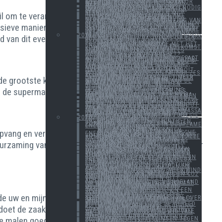
NIEUWE REGERINGEN, NIEUWE KANSEN?
DE VLAAMSE ENERGIEREGULATOR KONDIGT VERDER ONDERZOEK AAN NAAR LANGVERWACHTE (NODIGE) WIJZINGEN AAN IN DE NETTARIEVEN
BUSINESS AS USUAL IN ONS POLITIEKE LANDSCHAP, FACTOR 3 NODIG QUA VERDUURZAMING, AFWACHTEN MAAR
TOEKOMSTIGE ENERGIEMIX IN BELGIË, WAT MET DE OUDE KERNCENTRALES?
il om te veranderen is dat veel minder. In Nederland
OVERHEDEN WORSTELEN MET REDUCTIE UITSTOOT.
VLAANDEREN MIST DUURZAME DOELSTELLINGEN VOOR 2020
VIJF TANDJES BIJSTEKEN.
LAATSTE VAN DE GROTE NEDERLANDSE ENERGIEBEDRIJVEN VERKOCHT, WAS DIT DE BEDOELING VAN DE LIBERALISERING?
NIEUWE EUROPESE COMMISSIE LEGT KLIMAAT EN ENERGIEPLAN BOVEN DE LAT
tensieve manier van werken. De kassen op temperatuur
URGENDA HAALT DEFINITIEF ZIJN GELIJK VOOR HOOGSTE NEDERLANDSE RECHTER.
HAPPY NEW YEAR AND MAKE EVERY DAY COUNT IN 2020!
IN DE REGIO : ENERGIE EN KLIMAAT IN LIMBURG ANNO 2050
CREG KOMT MET EIGEN MENING, BELEID EN VISIE, DE OMGEKEERDE WERELD?
2018
d van dit evenwicht.
NEDERLAND GUNT WINDMOLENPARK AAN VATTENFALL
ANDRÉ VANUIT LAS VEGAS OP CES 2018
CES 2018 DEEL 2 : AI EN BLOCKCHAIN
DE SPEELTIJD VOORBIJ
EEN MAGISCH MOMENT
WAAR GAAN WE NAARTOE MET HET ENERGIEPACT?
EUROPEAN RENEWABLES EN POWERPLAY IN BELGIË OVER TOEKOMST KERNCENTRALES
DEZE WEEK IN LONDEN 23 FEBRUARI EUROPEAN RENEWABLES 2018
2018: HET JAAR VAN DE WAARHEID?
DE BOCHT WORDT INGEZET?
NEDERLAND EN BELGIË IN DEZELFDE WEEK MAKEN STAP VOORUIT.
DE DETAILS VAN HET ENERGIEPACT IN BELGIË EN ENERGIEAKKOORD VOOR NEDERLAND
ENECO, KONINGSDRAMA OF EGO’S? BELGIË GAAT VOOR MEER WIND OP ZEE.
STROOMPANNES IN NEDERLAND, EEN VOORBODE VAN DE TOEKOMST?
DUURZAME ENERGIE KENT DE NODIGE GROEIPIJNEN, LEERCURVE OVERHEID KOST TIJD.
KERNCENTRALES GAAN ZO NOOIT DICHT
INSPANNING VERDUURZAMING MOET NOG MET MINSTENS FACTOR ZES VERHOGEN
HET NEDERLANDSE KLIMAATAKKOORD
de grootste kost is van uw en mijn dierbare paprika.
VLIEGTAKS, CO2 TAKS NIET MEER DAN SYMTOOMBESTRIJDING ZONDER ONDERBOUWD STAPPENPLAN
KLIMAATAKKOORD 2.0 IN NEDERLAND, NOG VEEL WERK AAN DE WINKEL
HOEVER STAAN WE MET HET KLIMAATAKKOORD VAN PARIJS EN RESULTATEN 2017?
DE VAKANTIE
VISIE OP LOKAAL VLAK
NEDERLAND EN ZIJN GAS AFSCHAKELPLAN
in de supermarkt komen.
INSPANNING VERDUURZAMING MOET NOG MINSTENS FACTOR ZES VERHOGEN
BELGISCHE ELEKTRICITEITSFACTUUR GAAT NOG MAAR EENS OMHOOG EN WEER HEISA OMTRENT ONVERWACHTE PROBLEMEN MET KERNCENTRALES.
AANDEEL DUURZAME ENERGIEPRODUCTIE BLIJFT TER PLAATSE TRAPPELEN LAATSTE VEERTIG JAAR
IS HET STROOMTEKORT OPGELOST OF STEVENEN WE AF OP CONTINUE TEKORT?
ZIE GINDS KOMT DE STROOMBOOT UIT .........
KLIMAATAKKOORD VAN PARIJS: WELK EUROPEES LAND HOUDT ZICH ERAAN, OP DIT OGENBLIK GEEN ÉÉN!
POWER 2018, GROTE MENSENMASSA IN BRUSSEL, KLIMAATCONFERENTIE STAAT VOOR ONGELOFELIJKE UITDAGING.
NEDERLANDS KLIMAATAKKOORD KANS TOT SAMENWERKING MET BELGIË EN/OF VLAANDEREN?
2017
ENQUETE VAN ALLE ENERGIEMINISTERS IN BELGIË
GOED BELEID
BONN KLIMAATCONFERENTIE EN DUURZAME PROJECTEN ZIJN NIET ZONDER RISICO
CHINA WERELDLEIDER IN DUURZAME ENERGIE
GOEDE VOORNEMENS
BEZOEK AAN MAINZ
OPSLAG EN VISIE
NEDERLAND GAAT KIEZEN
NEDERLAND HEEFT GEKOZEN
pvang en verwerking in de glastuinbouw alleen zitten ze
EEN WEEK VAN VERANDERING
NIEUWE OVERNAME IN BELGISCHE ENERGIEMARKT
DOOD VAN LANGERLO BIEDT KANS VOOR NIEUW PERSPECTIEF
DUURZAME SECTOR SCHIET IN ALLE RICHTINGEN, MAAR GAAT VOORUIT
BELGIË GAAT OP AVONTUUR
ONZE FOSSIELE VERSLAVING IS NOG NIET VOORBIJ
duurzaming van onze diverse economische ketens en hier
VLAAMSE NETWERKBEDRIJVEN EANDIS EN INFRAX GAAN FUSIONEREN
TRUMP “JUMPS” IN HET ONBEKENDE EN SLEURT KLIMAATAKKOORD VAN PARIJS MEE.
FEDERAAL MINISTER SCHIET ZICHZELF IN DE VOET
GROENE STROOM CERTIFICATEN QUOTA, WERELD VRAAGT IEDER JAAR MEER ENERGIE
ROAMING WEG IN EUROPA: GOED VOOR JE GELD, SLECHT VOOR HET KLIMAAT
VEEL INTERESSE VOOR WIND EN ZON
SECTOR WEER IN DE AANDACHT IN BELGIË
LAATSTE HISTORISCHE BENELUX ENERGIEBEDRIJF
WEER 6 GW WIND ERBIJ IN EUROPA
VAKANTIE
GROEPSAANKOPEN
ONZE TOTALE ENERGIEFACTUUR WORDT GOEDKOPER OP TERMIJN EN VOORAL GROENER
MEER SLUITINGEN VAN GASCENTRALES
VLAANDEREN PROMOOT MEER WIND EN ZON
DONG WINT OPENBARE BIEDING WINDMOLENPARK BORSSELE
TOEVALLIGE ONTMOETING EN CO2 2030 DOEL TONEN BEPERKTE AMBITIE
KOMKOMMERTIJD
KERNENERGIE OVER EN UIT? TURTELTAKS BLIJFT ACHTERVOLGEN
KOMKOMMERTIJD
HEEFT KERNENERGIE IN ENGELAND EN DAARBUITEN NOG EEN TOEKOMST NU HINKLEY POINT ONZEKER IS?
WIE ZIJN DE WINNAARS VAN DUURZAME ENERGIE?
NU OOK ZONNEPANELEN BIJ MEUBELWINKEL IKEA
WAAROM BESTAANDE GASCENTRALES NU SUBSIDIËREN EEN SLECHT IDEE IS.
VERANDERING KIEZEN IS NIET GEMAKKELIJK
WAAROM KERNENERGIE ONBETAALBAAR IS
jnde uw en mijn groente veel te goedkoop is om naar een
CHINA EN VS BEKRACHTIGEN KLIMAAT AKKOORD VAN PARIJS
DEZE WEEK TWEE BLOGS, EEN OVER RATIFICATIE KLIMAATVERDRAG PARIJS DOOR VS EN CHINA EN BLOG OVER ONBETAALBAARHEID VAN KERNCENTRALES
PERCEPTIE
CHINA LAAT REST VAN DE WERELD ACHTER ZICH, MAAR…
NIEUWE NEDERLANDSE REGERING KRIJGT KLIMAATMINISTER
 doet de zaak er verder geen goed aan want zo ontstaat
TIJD VOOR STUDEREN
KERNUITSTAP WORDT WEER IN VRAAG GESTELD
VLAAMSE ENERGIEVISIE, DIGITALE METERS, NEDERLANDS AFSCHEID VAN GAS
KLIMAAT OP DE AGENDA OF NIET?
WEG NAAR DUURZAME SAMENLEVING NOG LANG EN UNIEK UITDAGEND
ele malen goedkoper is dan uw liter benzine bij de pomp.
VLAAMSE DOELSTELLINGEN TEGEN 2020
AFSCHEID