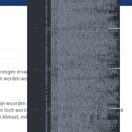
REPOWEREU: EUROPA HEEFT DE AMBITIE OM EEN VERSNELLING HOGER TE GAAN.
VERZOEK VAN ENGIE/ELECTRABEL AAN BELGISCHE OVERHEID OM MEE TE PARTICIPEREN IN LANGER OPEN HOUDEN VAN 2 KERNCENTRALES REDELIJK OF NIET?
NEDERLANDS ENERGIENET ZIT VOL, WAT IS DE OORZAAK EN VOORBODE VOOR ANDERE LANDEN?
VOLTH2 VERWOLKOMT NIEUWE AANDEELHOUDERS
ENERGIECRISIS LOERT ALTIJD OM DE HOEK, KUNST EN VLIEG WERK ALS OPLOSSING?
TIJD VOOR POLITIEKE DAADKRACHT
EUROPESE STROOM EN GASBEURZEN ZIJN HET NOORDEN KWIJT, GEVOLGD ONZE BELEIDSMAKERS.
STEUNMAATREGELEN DIVERSE OVERHEDEN IN EUROPA KOMEN IN EEN STROOMVERSNELLING.
BELGISCHE OVERHEID GAAT VAN HERVORMING ENERGIEMARKT NAAR PLATTE BELASTING
SCHERPE DALING VAN DAGPRIJS GAS ZORGT VOOR ONTERECHTE ONTSPANNING BIJ SOMMIGEN, NU DIENEN WE TE GAAN VOOR EEN SYSTEEM VERANDERING IN ONS VERBRUIK EN GEDRAG.
COP27 MAAT VOOR NIETS, IN SCHADUW VAN G20, DRINGEND NOOD AAN ANDER FORMAAT!
VS TEGEN EU 2-0 EN FRANKRIJK EN BELGIË VERDUBBELEN GRENSCAPACITEIT
ONDERHANDELINGEN IN BELGIË OVER MOGELIJKE VERLENGING VAN 2 KERNCENTRALES OP HET SCHERP VAN DE SNEDE.
REGERING EN ENGIE BEREIKEN EEN PRINCIEPSAKKOORD VOOR DE VERLENGING VAN DOEL 4 EN TIHANGE 3
2021
NIEUW JAAR, NIEUWE KANSEN, EEN VOORUITBLIK TOT EN MET 2050..
EEN NIEUWE SAGA IN HET VERHAAL VAN DE TERUGDRAAIENDE METER VERSUS ZIJN DIGITALE BROERTJE.
GAME, SET AND MATCH….
DE BOODSCHAP, DE WIL, DE KERN EN DE PRIORITEITEN IN DE ENERGIESECTOR
DE BELGISCHE GASCENTRALES
ZET DIT ZESDE KLIMAATRAPPORT VAN DE VERENIGDE NATIES WEL AAN TOT POLITIEKE EN BURGERLIJKE DAADKRACHT?
HOGERE ELEKTRICITEITSPRIJZEN EN HOGERE GASPRIJZEN, DUURZAAM OF MOMENTOPNAME?
EUROPA EN ZIJN LIDSTATEN KUNNEN NU LEIDEND WORDEN IN DE VERDUURZAMING VAN ONZE ECONOMIE EN BIJ UITBREIDING SAMENLEVING.
MOEILIJKE EN MOOIE WEKEN, CO2 VRIJE WATERSTOF EN DE WERELD ONTMOET ELKAAR IN GLASGOW VOOR DE ZOVEELSTE LAATSTE KANS.
BELGISCHE AMBITIE OM ROTONDE TE WORDEN VOOR GROENE WATERSTOF IS TOCH VOORAL HANDIGE COMMUNICATIE MET INZET VAN HEEL WEINIG MIDDELEN.
NIEUWE DUITSE REGERING ZET AMBITIES IN DE JUISTE RICHTING
NIEUW JAAR, NIEUWE KANSEN, EEN VOORUITBLIK TOT EN MET 2050..
DE SAGA OVER HET LANGER OPENHOUDEN KERNCENTRALES LIJKT VOORBIJ EN NU ?
EEN NIEUWE SAGA IN HET VERHAAL VAN DE TERUGDRAAIENDE METER VERSUS ZIJN DIGITALE BROERTJE.
NEDERLAND GAAT VOOR 60% REDUCTIE VAN BROEIKASGASSEN TEGEN 2030!
LinkedIn
9588
GAME, SET AND MATCH….
DE BOODSCHAP, DE WIL, DE KERN EN DE PRIORITEITEN IN DE ENERGIESECTOR
VANDAAG TEVEEL ELEKTRICITEIT MORGEN DUNKELFLAUTE: SO WHAT, NOW WHAT?
BENELUX HEEFT ALLES TE WINNEN MET SAMENWERKEN VOOR ENERGIEVRAAGSTUKKEN EN KLIMAAT!
BELOFTE MAAKT SCHULD
OPSLAG, GROENE EN CO2 VRIJE WATERSTOF, NIEUW IN DE KETEN, WAT IS ER NODIG, WAT ONTBREEKT ER NOG?
GRONDSTOFFEN SCHAARS EN DUUR
DE NETTEN ZITTEN VOL, PRIJS GRONDSTOFFEN FORS OMHOOG, ZONNEPANELEN NAJAAR +20%
EUROPESE COMMISSIE BRENGT FIT FOR 55
DE BELGISCHE GASCENTRALES
2020
IN DE REGIO : ENERGIE EN KLIMAAT IN LIMBURG ANNO 2050
gbrengen ervan. Nu we nog zo’n acht jaar hebben om de
CREG KOMT MET EIGEN BELEID EN VISIE, DE OMGEKEERDE WERELD?
KERNENERGIE JA OF NEE
VERANDEREN WILLEN WE ALLEMAAL VOOR HET KLIMAAT MAAR EERST IEMAND ANDERS
NA REGEN KOMT ZONNESCHIJN
DE WERELD EN DE MENS 2.0
HET NIEUWE NORMAAL
VERLENGING KERNCENTRALES EN/OF GREEN DEAL VOOR DE TOEKOMST
ten worden wordt het menens.
ROBBERTJE VECHTEN IN DE MEDIA
KERNENERGIE IN BELGIË, SLAAN EN ZALVEN
NU ENERGIE BIJNA GRATIS IS BEHOEFTE AAN ECHT LANGE TERMIJN DUURZAAM RELANCEPLAN
NEDERLAND GAAT GROENE STROOM TANKEN IN DENEMARKEN
GROENE WATERSTOF KOMT BINNEN LANGS DE VOORDEUR
WAAR DIENT DE NIEUWE REGERING OOK OVER NA TE DENKEN IN BELGIË IN VERBAND MET DE ENERGIEMARKT, KLIMAAT EN MILIEU?
NIEUWE DISTRIBUTIETARIEVEN IN VLAANDEREN VANAF 1 JANUARI 2022, EEN GOEDE MAATREGEL OF MOGELIJKS EEN GEMISTE KANS?
EXTRACT PERSBERICHT: VOLTH2 TEKENT SAMENWERKINGSOVEREENKOMST MET NORTH SEA PORT VOOR DE ONTWIKKELING VAN EEN GROENE WATERSTOFFABRIEK
NIEUWE STUDIE OVER TOEKOMSTSCENARIO'S PRODUCTIE VAN ELEKTRICITEIT OP VRAAG VAN ENGIE/ELECTRABEL UITGEVOERD DOOR ENERGYVILLE, KULEUVEN, VITO EN UHASSELT
KERNENERGIEVRAAGSTUK IN BELGIË EN NEDERLAND OP POLITIEKE AGENDA
NIEUWE REGERING IN BELGIË, WAT STAAT ER OVER ENERGIE(EN KLIMAAT) IN HET REGEERAKKOORD
WEEK 1 VAN DE NIEUWE REGERING IN BELGIË
n zijn woorden een hoog moreel kompas hanteert is in de
BELGISCHE TSO ELIA INVESTEERT VIA ZIJN DUITSE DOCHTER 50HERTZ IN GRENSOVERSCHRIJDENDE AANSLUITINGEN OP ZEE EN NEDERLAND GAAT VOOR GOUD IN PV
KERNCENTRALES TEGEN 2025 ALLEMAAL DICHT, EN NU?
EUROPESE COMMISSIE EN DE LIDSTATEN GAAN VOOR 55% CO2 REDUCTIE TEGEN 2030
HAPPY NEW YEAR TO ALL OF YOU THAT MADE THE EFFORT TO CARE FOR EACHOTHER IN 2020 AND WILL MAKE A DIFFERENCE IN 2021!
 toch worstelen wij even erg als alle landen in de wereld
2019
ONZE ENERGIEFACTUUR DAALT, GOED OF SLECHT NIEUWS?
STRIJD OM MILJARDEN EURO'S IN KLIMAATBESTRIJDING, VOORKOMEN, BEHANDELEN EN GENEZEN.
GISTEREN OPINIE IN DE TIJD, ANDERE VERSIE OP DE BLOG. DE KLIMAATWEG NAAR 2030, FALEN IS GEEN OPTIE.
HET KLIMAATDEBAT EN HAAR OPLOSSINGEN, DEEL 1.
 klimaat, milieu mens en dier er ook op vooruitgaan?
HET KLIMAATDEBAT EN HAAR OPLOSSINGEN, DEEL 2.
HET KLIMAATDEBAT EN HAAR OPLOSSINGEN, DEEL 3.
HET KLIMAATDEBAT EN DE ACTUALITEIT IN BELGIË EN NEDERLAND
HET KLIMAATDEBAT EN HAAR OPLOSSINGEN, DEEL 5,
HET KLIMAATDEBAT, NEDERLANDSE RLI (RAAD VOOR DE LEEFOMGEVING EN INFRASTRUCTUUR)
EUROPEAN RENEWABLES 2019 LONDEN
HAPPY NEW YEAR!
ALLE KERNCENTRALES KUNNEN DICHT, NIEUWE GASCENTRALES TEGEN 2025.
ENERGEIA DAG 2019
NEDERLAND IN DE BAN VAN HET ENERGIEAKKOORD?
WE WANT YOU! (TO SAVE THE CLIMATE)
GROENE STROOM MOET GOEDKOPER WORDEN
NIEUW RAPPORT IPCC WIJST OP NOODZAAK TOT MATIGING