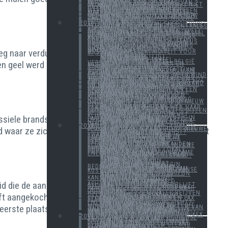
ELIA STUDIE EN DE WEG VOORWAARTS
OFFSHORE WIND DEZELFDE PERCEPTIE ALS ZON, DE VRAAG VAN 2 MILJARD EURO
DE ENE HOUTVERBRANDER IS NIET DE ANDERE BLIJKBAAR
SNELLE REACTIE BELGISCHE OVERHEID
EPG POWER SUMMIT 2017
DE EIEREN VAN COLUMBUS
ENERGIEVISIE KAN PACT WORDEN MAAR EERST NAAR DE TEKENTAFEL AUB...
SAMEN STERK
ENERGIEPACT BLIJFT BEROEREN, NEDERLAND STAAT OOK VOOR NIEUW ENERGIEAKKOORD
2017, EEN NIEUW JAAR, NIEUWE KANSEN
TIJD VOOR GOEDE VOORNEMENS
HAPPY NEW YEAR
2016
IN AFWACHTING VAN ENERGIEVISIE ALLE OPTIES OPEN OF DICHT?
HUIDIGE ELEKTRICITEITSCENTRALES ZIJN GEEN WISSEL OP DE TOEKOMST
SPEEL DE BAL EN NIET DE SPEELSTER
DEZE WEEK TWEE STUKKEN, SPEEL DE BAL EN NIET DE SPEELSTER EN HUIDIGE CENTRALES ZIJN GEEN WISSEL OP DE TOEKOMST.
WORDT ENERGIELIBERALISERING BEGRAVEN?
ENERGIEFACTUUR MOET ANDERS!
ELEKTRICITEIT WORDT STEEDS GOEDKOPER.
DROMEN REALISEREN OF STATUS QUO?
SECTOR STEEDS MEER ONDER DRUK
GROOTSCHALIGE VERBRANDING DUURZAAM?
0 EURO PER MWH KOMT SNEL DICHTERBIJ
POLITIEK BEWUSTZIJN NOODZAKELIJK!
g naar verduurzaming is één van vallen en opstaan en
HEEL JAAR ELEKTRICITEIT VOOR 87,5 EURO!
VOORSPELLEN
EEN YURT
ORANJE BOVEN
TEMPERATUUR STIJGT
NIEUWE WEGEN
DE ELIA STUDIE
EEN KIKKERTAKS TEVEEL
PERCEPTIE DOET VEEL
ijk en geel werd de dominante modekleur gedurende
IEA VERSUS EU VERSUS - BELGIË VERSUS TIJD
OMDAT HET ANDERS KAN EN MOET
GROENE STROOM MAIN STREAM?
NIEUW MARKTMODEL
OVERNAME NIEUWS
ONZE TOTALE ENERGIEFACTUUR WORDT GOEDKOPER OP TERMIJN EN VOORAL GROENER
MEER SLUITINGEN VAN GASCENTRALES
VLAANDEREN PROMOOT MEER WIND EN ZON
DONG WINT OPENBARE BIEDING WINDMOLENPARK BORSSELE
TOEVALLIGE ONTMOETING EN CO2 2030 DOEL TONEN BEPERKTE AMBITIE
KOMKOMMERTIJD
HEEFT KERNENERGIE IN ENGELAND EN DAARBUITEN NOG EEN TOEKOMST NU HINKLEY POINT ONZEKER IS?
WIE ZIJN DE WINNAARS VAN DUURZAME ENERGIE?
WAAROM BESTAANDE GASCENTRALES NU SUBSIDIËREN EEN SLECHT IDEE IS.
VERANDERING KIEZEN IS NIET GEMAKKELIJK
WAAROM KERNENERGIE ONBETAALBAAR IS
CHINA EN VS BEKRACHTIGEN KLIMAAT AKKOORD VAN PARIJS
PERCEPTIE
KOGEL DOOR DE KERK VOOR HINKLEY POINT, MAAR EANDIS NOG NIET ROND
GROENE STROOM BELEID OPNIEUW ONDER VUUR
DE EANDIS SOAP
DE EANDIS SOAP: DEEL 2 DE GEVOLGEN
IMPORT VAN STROOM
ADE GREEN PLAVEIT DE WEG NAAR EEN GROENER EN SOCIALER FESTIVALKLIMAAT
STIJGENDE ELEKTRICITEITSPRIJZEN OP STROOMBEURZEN
WATERSTOFNET 2.0
NU DAAD BIJ HET WOORD
EEN ZWARTE WEEK VOOR HET KLIMAAT
ROOKGORDIJNEN
ossiele brandstoffen moet tegelijkertijd geïntroduceerd
VLAAMSE KLIMAATRESOLUTIE IN PARLEMENT GOEDGEKEURD
POWER 2016 WENEN
NEDERLANDSE ENERGIEAGENDA, NEDERLAND-BELGIË 2-0
OP WEG NAAR UTOPIA
DE WEG NAAR EEN CO2-VRIJE SAMENLEVING
2015
GELUKKIG NIEUWJAAR HEUREUSE ANNÉE HAPPY NEW YEAR
aar ze zich al jaren schuldig aan maakt, indachtig het
NIEUW JAAR, NIEUWE HOOP, NIEUWE PLANNEN
DE PERFECTE STORM?
WELKE VERANDERING EERST?
VALSE RUST
PRIJSSTIJGING ZONDER KWALITEITSVERBETERING
VERDERE CONSOLIDATIE IN ENERGIESECTOR
SCHEURTJES IN BELGISCHE ELEKTRICITEITSPRODUCTIE?
SCHEURTJES BLIJVEN BEROEREN
OP ZOEK NAAR BELEID
INFORMATIEWEEK OVER ELEKTRICITEIT IN DE BUURLANDEN
DE KOSTPRIJS VAN EEN NIEUWE KERNCENTRALE
KOSTPRIJS ANDERE ENERGIEMIX
NAAR 80% TOT 100% LOKALE DUURZAME ENERGIE
KOKEN KOST GELD
INVESTEREN IN EEN DUURZAME ENERGIEHUISHOUDING
IN BELGIË GEEN PROBLEMEN
VOORUITGANG OF STILSTAND?
BLIJVEN REKENEN
VOORUITKIJKEN
SCHAKEN
GENADELOOS
EEN MINI BLACK-OUT
GAS DE OPLOSSING?
IK BEN KWAAD
PYRRUSOVERWINNING?
AFSCHEID EN NIEUW BEGIN
ONTMOETINGEN MET BEDRIJFSLEIDERS/EIGENAARS
MAATSCHAPPELIJK DEBAT
DUURZAAM TEGEN DUURZAAM
BLACK-OUT AAN DE ZUID-FRANSE KUST
KOMKOMMERTIJD
BEURSGANG OF BEURSBLUF?
NIETS NIEUWS ONDER DE ZON
NOG 100 DAGEN
DRUKKE TIJDEN
NIEUW SEIZOEN, NIEUWE KANSEN
DE KLIMAATKNOOP
PARIJS EN NEDERLAND
DE WEEK VAN ORAKELS
INVESTERINGSKLIMAAT
d die de aanschaf fiscaal stimuleerde om deze het jaar
INVESTERINGEN BLIJVEN ACHTER
ELEKTRICITEITSFACTUUR BLIJFT STIJGEN
GROENE STROOM ZONDEBOK
BELGIË ZONDER AKKOORD NAAR PARIJS?
TIJD RIJP VOOR EEN DOORBRAAK?
TRIVIAAL
SCHEURTJES CENTRALES BLIJVEN OPEN
ft aangekocht omdat het fiscaal weer interessanter is
EPG SUMMIT IN PRAAG 2015
PAX ELEKTRICA DEEL III
DEZE WEEK TWEE NIEUWE STUKKEN: EPG SUMMIT 2015 EN PAX ELEKTRICA DEEL III
PARIJS 2015
EINDE VAN DE ENERGIELIBERALISERING IN ZICHT?
DICHTER BIJ HUIS
HOERA PARIJS EN WAT NU?
NEDERLANDS PARLEMENT FLUIT MINISTER KAMP TERUG
e eerste plaats dient om aan te tonen dat men iets doet
ZOVEELSTE INCIDENT OP EEN VAN ONZE OUDE KERNCENTRALES
DEZE WEEK TWEE NIEUWE ONDERWERPEN, NEDERLANDS PARLEMENT FLUIT MINISTER KAMP TERUG EN ZOVEELSTE INCIDENT BIJ BELGISCHE KERNCENTRALES
WEKELIJKSE SAGA GAAT DOOR: LEK IN DOEL 3
2014
GELUKKIG NIEUWJAAR HEUREUSE ANNÉE HAPPY NEW YEAR
EEN NIEUW JAAR MET NIEUWE KANSEN.
SOLDEN IN DE ENERGIEMARKT
EUROPA 2030
EUROPA 2030 KLIMAATDOELSTELLINGEN GELAND
ENERGIE BUITEN VERKIEZINGSKOORTS?