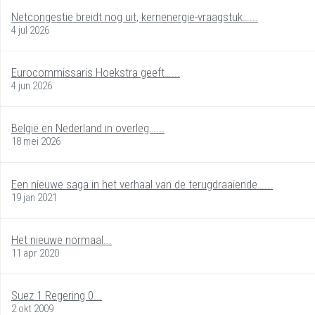
Netcongestie breidt nog uit, kernenergie-vraagstuk…...
4 jul 2026
Eurocommissaris Hoekstra geeft…...
4 jun 2026
België en Nederland in overleg…...
18 mei 2026
Een nieuwe saga in het verhaal van de terugdraaiende…...
19 jan 2021
Het nieuwe normaal...
11 apr 2020
Suez 1 Regering 0...
2 okt 2009