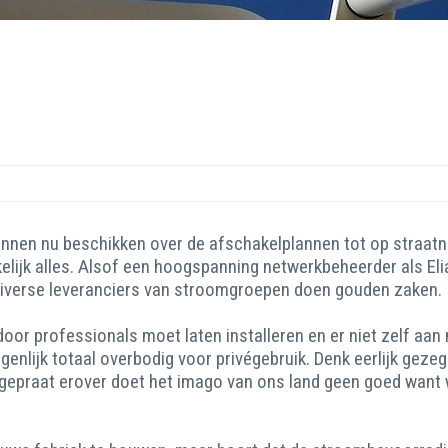
nen nu beschikken over de afschakelplannen tot op straatni
lijk alles. Alsof een hoogspanning netwerkbeheerder als Eli
e diverse leveranciers van stroomgroepen doen gouden zaken.
or professionals moet laten installeren en er niet zelf aan 
genlijk totaal overbodig voor privégebruik. Denk eerlijk gezeg
praat erover doet het imago van ons land geen goed want wees