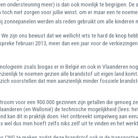
geen ondersteuning meer) is dan ook moeilijk te begrijpen. D
och niet zorgen voor jullie winst. om er maar een te noemen 
 zonnepanelen werden als reden gebruikt om alle kinderen ma
We zijn ons bewust dat we wellicht iets te hard de knop heb
 spreke februari 2013, meer dan een jaar voor de verkiezingen
hnologieën zoals biogas er in België en ook in Vlaanderen nog 
nlijk te noemen gezien alle brandstof uit eigen land komt. Of
 zich voorstellen dat men aanzienlijk minder fossiele brand
troom voor een 900.000 gezinnen zijn getallen die genoeg z
aanderen (en Wallonië) de technische mogelijkheid (lees: he
and kan dit in praktijk doen. Het ontbreekt simpelweg aan e
s wel dus men hoeft zelfs niks zelf uit te vinden en het werk
as CNG te maken zodat deze brandstof ook in de transportsec