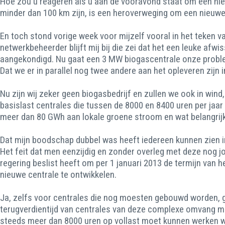
Hoe zou u reageren als u aan de vooravond staat om een ni
minder dan 100 km zijn, is een heroverweging om een nieuwe 
En toch stond vorige week voor mijzelf vooral in het teken
netwerkbeheerder blijft mij bij die zei dat het een leuke af
aangekondigd. Nu gaat een 3 MW biogascentrale onze probleme
Dat we er in parallel nog twee andere aan het opleveren zijn i
Nu zijn wij zeker geen biogasbedrijf en zullen we ook in win
basislast centrales die tussen de 8000 en 8400 uren per jaar
meer dan 80 GWh aan lokale groene stroom en wat belangrijke
Dat mijn boodschap dubbel was heeft iedereen kunnen zien in 
Het feit dat men eenzijdig en zonder overleg met deze nog j
regering beslist heeft om per 1 januari 2013 de termijn van 
nieuwe centrale te ontwikkelen.
Ja, zelfs voor centrales die nog moesten gebouwd worden, ge
terugverdientijd van centrales van deze complexe omvang ma
steeds meer dan 8000 uren op vollast moet kunnen werken wa