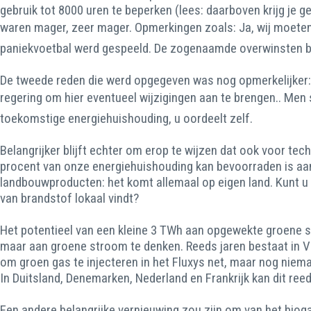
gebruik tot 8000 uren te beperken (lees: daarboven krijg je 
waren mager, zeer mager. Opmerkingen zoals: Ja, wij moeten t
paniekvoetbal werd gespeeld. De zogenaamde overwinsten bij
De tweede reden die werd opgegeven was nog opmerkelijker: 
regering om hier eventueel wijzigingen aan te brengen.. Men
toekomstige energiehuishouding, u oordeelt zelf.
Belangrijker blijft echter om erop te wijzen dat ook voor tec
procent van onze energiehuishouding kan bevoorraden is aanzie
landbouwproducten: het komt allemaal op eigen land. Kunt u
van brandstof lokaal vindt?
Het potentieel van een kleine 3 TWh aan opgewekte groene s
maar aan groene stroom te denken. Reeds jaren bestaat in Vl
om groen gas te injecteren in het Fluxys net, maar nog niem
In Duitsland, Denemarken, Nederland en Frankrijk kan dit reed
Een andere belangrijke vernieuwing zou zijn om van het biog