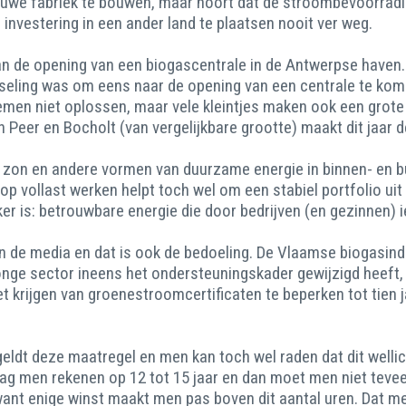
euwe fabriek te bouwen, maar hoort dat de stroombevoorradi
investering in een ander land te plaatsen nooit ver weg.
 van de opening van een biogascentrale in de Antwerpse have
wisseling was om eens naar de opening van een centrale te ko
n niet oplossen, maar vele kleintjes maken ook een grote en
n Peer en Bocholt (van vergelijkbare grootte) maakt dit jaar d
d, zon en andere vormen van duurzame energie in binnen- en b
 op vollast werken helpt toch wel om een stabiel portfolio ui
r is: betrouwbare energie die door bedrijven (en gezinnen) i
de media en dat is ook de bedoeling. De Vlaamse biogasindustr
onge sector ineens het ondersteuningskader gewijzigd heeft, 
het krijgen van groenestroomcertificaten te beperken tot tien
ldt deze maatregel en men kan toch wel raden dat dit wellic
g men rekenen op 12 tot 15 jaar en dan moet men niet teveel
nt enige winst maakt men pas boven dit aantal uren. Dat me