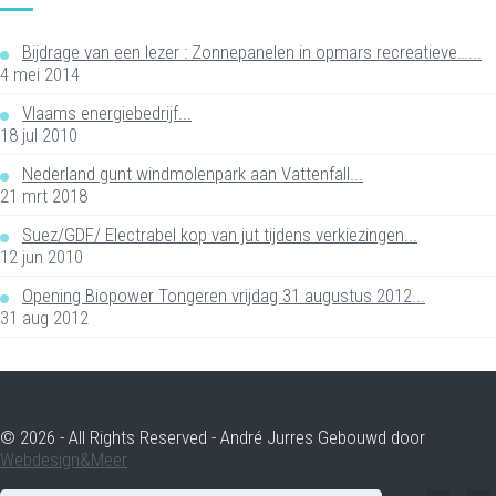
Bijdrage van een lezer : Zonnepanelen in opmars recreatieve…...
4 mei 2014
Vlaams energiebedrijf...
18 jul 2010
Nederland gunt windmolenpark aan Vattenfall...
21 mrt 2018
Suez/GDF/ Electrabel kop van jut tijdens verkiezingen...
12 jun 2010
Opening Biopower Tongeren vrijdag 31 augustus 2012...
31 aug 2012
© 2026 - All Rights Reserved - André Jurres Gebouwd door
Webdesign&Meer