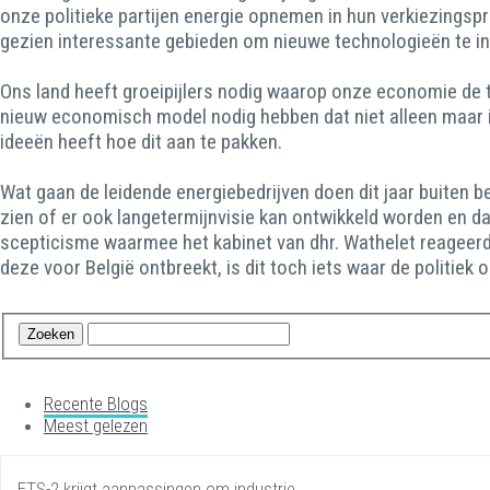
onze politieke partijen energie opnemen in hun verkiezingsp
gezien interessante gebieden om nieuwe technologieën te intr
Ons land heeft groeipijlers nodig waarop onze economie de t
nieuw economisch model nodig hebben dat niet alleen maar i
ideeën heeft hoe dit aan te pakken.
Wat gaan de leidende energiebedrijven doen dit jaar buiten b
zien of er ook langetermijnvisie kan ontwikkeld worden en dan
scepticisme waarmee het kabinet van dhr. Wathelet reageerd
deze voor België ontbreekt, is dit toch iets waar de politie
Recente Blogs
Meest gelezen
ETS-2 krijgt aanpassingen om industrie…...