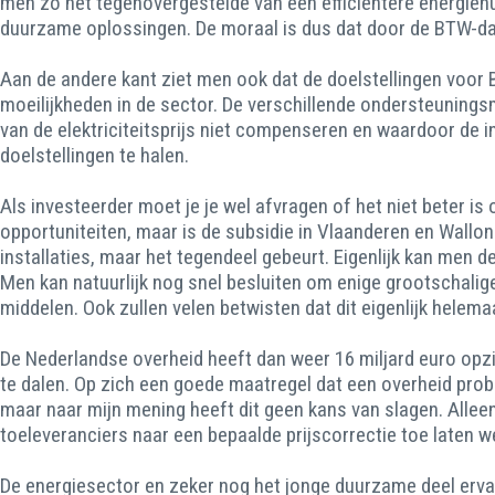
men zo het tegenovergestelde van een efficiëntere energiehui
duurzame oplossingen. De moraal is dus dat door de BTW-da
Aan de andere kant ziet men ook dat de doelstellingen voor B
moeilijkheden in de sector. De verschillende ondersteunings
van de elektriciteitsprijs niet compenseren en waardoor de i
doelstellingen te halen.
Als investeerder moet je je wel afvragen of het niet beter 
opportuniteiten, maar is de subsidie in Vlaanderen en Wallo
installaties, maar het tegendeel gebeurt. Eigenlijk kan men d
Men kan natuurlijk nog snel besluiten om enige grootschali
middelen. Ook zullen velen betwisten dat dit eigenlijk helem
De Nederlandse overheid heeft dan weer 16 miljard euro opz
te dalen. Op zich een goede maatregel dat een overheid prob
maar naar mijn mening heeft dit geen kans van slagen. Allee
toeleveranciers naar een bepaalde prijscorrectie toe laten w
De energiesector en zeker nog het jonge duurzame deel ervan