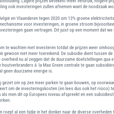
shouding. Lagere prijzen betekent meer verbruik, hogere prij
ling ook investeringen zullen afnemen want de noodzaak wo
elgië en Vlaanderen tegen 2020 om 13% groene elektriciteitsp
mechanisme voor investeringen, in groene stroom bijvoorbeeld
nvesteringen gaan vertragen. Dit juist op een moment dat we 
is om te wachten met investeren totdat de prijzen weer omhoo
nië gewoon niet meer toereikend. De subsidie dient tussen de
e overheid nu al zeggen dat de duurzame doelstellingen qua el
ge houtverbranders á la Max Green centrale te gaan subsidië
aal geen duurzame energie is.
ij gezet om op zee meer parken te gaan bouwen, op voorwaar
eert om de investeringskosten (en lees dus ook het risico) t
n als men dit op Europees niveau afspreekt en een subsidies
erken.
 roept al een tijdje in het donker naar de diverse overheden