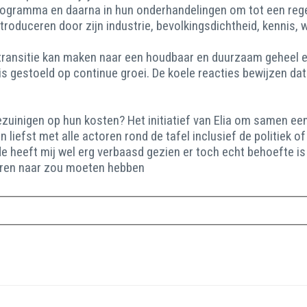
rogramma en daarna in hun onderhandelingen om tot een reger
oduceren door zijn industrie, bevolkingsdichtheid, kennis, w
ransitie kan maken naar een houdbaar en duurzaam geheel en 
s gestoeld op continue groei. De koele reacties bewijzen d
ezuinigen op hun kosten? Het initiatief van Elia om samen een
 liefst met alle actoren rond de tafel inclusief de politiek o
e heeft mij wel erg verbaasd gezien er toch echt behoefte i
k oren naar zou moeten hebben