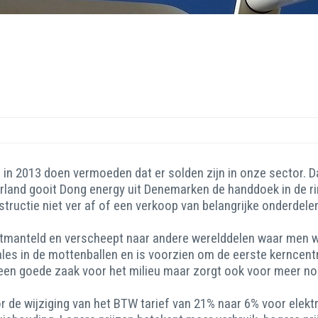
n in 2013 doen vermoeden dat er solden zijn in onze sector. D
and gooit Dong energy uit Denemarken de handdoek in de ring e
structie niet ver af of een verkoop van belangrijke onderdele
tmanteld en verscheept naar andere werelddelen waar men we
rales in de mottenballen en is voorzien om de eerste kerncent
s een goede zaak voor het milieu maar zorgt ook voor meer no
 de wijziging van het BTW tarief van 21% naar 6% voor elektri