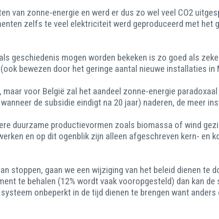
n van zonne-energie en werd er dus zo wel veel CO2 uitgespa
enten zelfs te veel elektriciteit werd geproduceerd met het 
 als geschiedenis mogen worden bekeken is zo goed als zeker
n (ook bewezen door het geringe aantal nieuwe installaties i
ijk, maar voor België zal het aandeel zonne-energie paradoxa
 wanneer de subsidie eindigt na 20 jaar) naderen, de meer ins
dere duurzame productievormen zoals biomassa of wind gezie
rken en op dit ogenblik zijn alleen afgeschreven kern- en k
stoppen, gaan we een wijziging van het beleid dienen te doe
ent te behalen (12% wordt vaak vooropgesteld) dan kan de 
jk systeem onbeperkt in de tijd dienen te brengen want ander