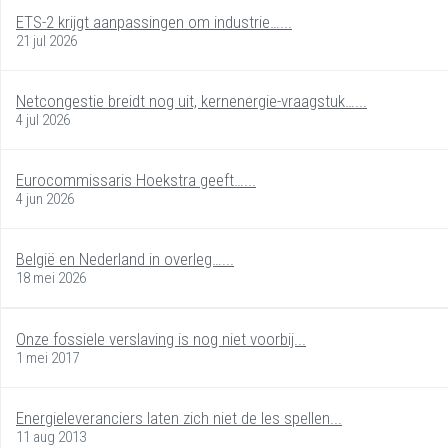
ETS-2 krijgt aanpassingen om industrie…...
21 jul 2026
Netcongestie breidt nog uit, kernenergie-vraagstuk…...
4 jul 2026
Eurocommissaris Hoekstra geeft…...
4 jun 2026
België en Nederland in overleg…...
18 mei 2026
Onze fossiele verslaving is nog niet voorbij...
1 mei 2017
Energieleveranciers laten zich niet de les spellen...
11 aug 2013