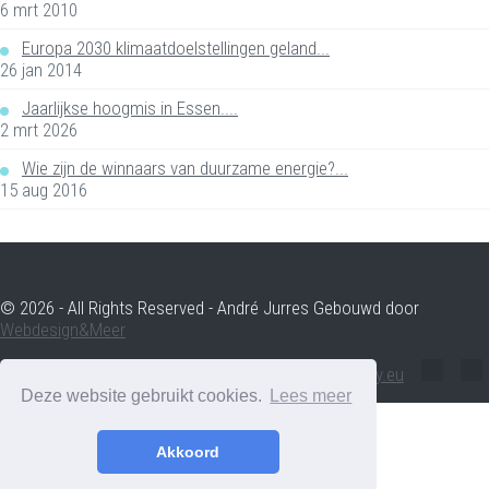
6 mrt 2010
Europa 2030 klimaatdoelstellingen geland...
26 jan 2014
Jaarlijkse hoogmis in Essen....
2 mrt 2026
Wie zijn de winnaars van duurzame energie?...
15 aug 2016
© 2026 - All Rights Reserved - André Jurres Gebouwd door
Webdesign&Meer
andre.jurres@voltenergy.eu
Deze website gebruikt cookies.
Lees meer
Akkoord