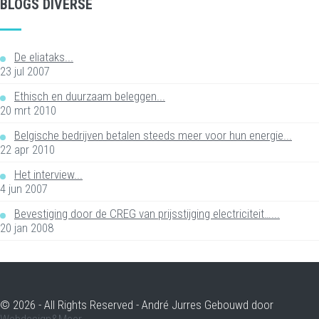
BLOGS DIVERSE
De eliataks...
23 jul 2007
Ethisch en duurzaam beleggen...
20 mrt 2010
Belgische bedrijven betalen steeds meer voor hun energie...
22 apr 2010
Het interview...
4 jun 2007
Bevestiging door de CREG van prijsstijging electriciteit…...
20 jan 2008
© 2026 - All Rights Reserved - André Jurres Gebouwd door
Webdesign&Meer