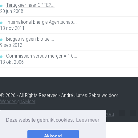
Terugkeer naar CPTE?...
20 jun 2008
International Energie Agentschap...
13 nov 2011
Biogas is geen biofuel...
9 sep 2012
Commission versus merger = 1-0...
13 okt 2006
© 2026 - All Rights Reserved - André Jurres Gebouwd door
Webdesign&Meer
andre.jurres@voltenergy.eu
Deze website gebruikt cookies.
Lees meer
Akkoord