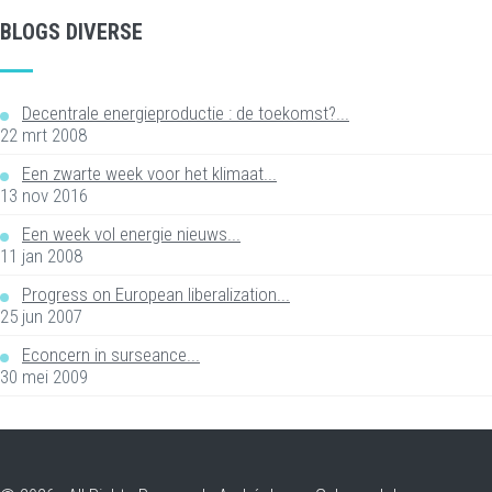
BLOGS DIVERSE
Decentrale energieproductie : de toekomst?...
22 mrt 2008
Een zwarte week voor het klimaat...
13 nov 2016
Een week vol energie nieuws...
11 jan 2008
Progress on European liberalization...
25 jun 2007
Econcern in surseance...
30 mei 2009