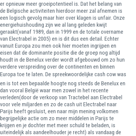
er opnieuw meer groeipotentieel is. Dat het belang van
de Belgische activiteiten hierdoor meer zal afnemen is
een logisch gevolg maar hier over klagen is unfair. Onze
energiehuishouding zijn we al lang geleden kwijt
geraakt(vanaf 1989, dan in 1999 en de totale overname
van Electrabel in 2005) en is dit dus een detail. Echter
vanuit Europa zou men ook hier moeten ingrijpen en
eisen dat de dominante positie die de groep nog altijd
houdt in de Benelux verder wordt afgebouwd om zo hun
verdere verspreiding over de continenten en binnen
Europa toe te laten. De spreekwoordelijke cash cow was
en is tot een bepaalde hoogte nog steeds de Benelux en
dan vooral België waar men zowel in het recente
verleden(door de verkoop van Tractebel aan Electrabel
voor vele miljarden en zo de cash uit Electrabel naar
Parijs heeft gesluist, een naar mijn mening volkomen
begrijpelijke actie om zo meer middelen in Parijs te
krijgen en je dochter met meer schuld te beladen, is
uiteindelijk als aandeelhouder je recht) als vandaag de