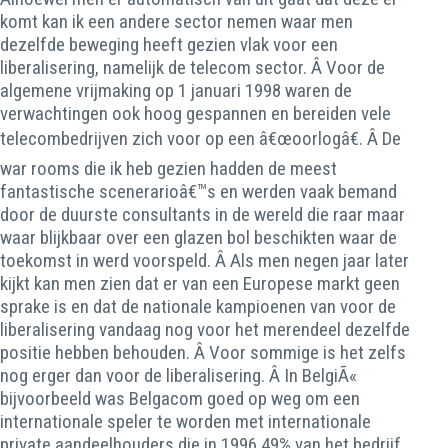
komt kan ik een andere sector nemen waar men
dezelfde beweging heeft gezien vlak voor een
liberalisering, namelijk de telecom sector. Â Voor de
algemene vrijmaking op 1 januari 1998 waren de
verwachtingen ook hoog gespannen en bereiden vele
telecombedrijven zich voor op een â€œoorlogâ€. Â De
war rooms die ik heb gezien hadden de meest
fantastische scenerarioâ€™s en werden vaak bemand
door de duurste consultants in de wereld die raar maar
waar blijkbaar over een glazen bol beschikten waar de
toekomst in werd voorspeld. Â Als men negen jaar later
kijkt kan men zien dat er van een Europese markt geen
sprake is en dat de nationale kampioenen van voor de
liberalisering vandaag nog voor het merendeel dezelfde
positie hebben behouden. Â Voor sommige is het zelfs
nog erger dan voor de liberalisering. Â In BelgiÃ«
bijvoorbeeld was Belgacom goed op weg om een
internationale speler te worden met internationale
private aandeelhouders die in 1996 49% van het bedrijf