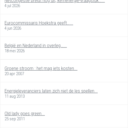
Netcongestie breidt nog uit, kernenergie-vraagstuk…...
4 jul 2026
Eurocommissaris Hoekstra geeft…...
4 jun 2026
België en Nederland in overleg…...
18 mei 2026
Groene stroom : het mag iets kosten...
20 apr 2007
Energieleveranciers laten zich niet de les spellen...
11 aug 2013
Old lady goes green...
25 sep 2011