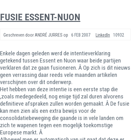
FUSIE ESSENT-NUON
Geschreven door
ANDRÉ JURRES
op
6 FEB 2007
LinkedIn
10932
Enkele dagen geleden werd de intentieverklaring
getekend tussen Essent en Nuon waar beide partijen
verklaren dat ze gaan fusioneren. Â Op zich is dit nieuws
geen verrassing daar reeds vele maanden artikelen
verschijnen over dit onderwerp.
Het hebben van deze intentie is een eerste stap die
,zoals medegedeeld, nog enige tijd zal duren alvorens
definitieve afspraken zullen worden gemaakt. Â De fusie
kan men zien als een extra bewijs voor de
consolidatiebeweging die gaande is in vele landen om
zich te wapenen tegen een mogelijk toekomstige
Europese markt. Â
Alhoewel men er automatisch van uit gaat dat deze er