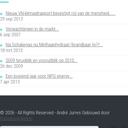
Nieuw VN-klimaatrapport bevestigt rol van de mensheid…...
29 sep 2013
Verwachtingen in de markt...
6 sep 2007
Na Schaliegas nu Methaanhydraat (brandbaar ijs)?...
18 mrt 2013
2009 terugblik en vooruitblik op 2010...
26 dec 2009
Een boeiend jaar voor NPG energy...
7 apr 2013
© 2026 - All Rights Reserved - André Jurres Gebouwd door
Webdesign&Meer