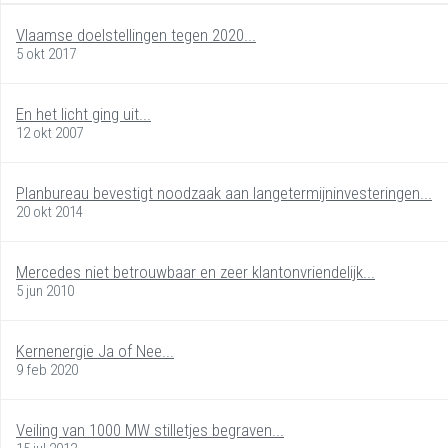
Vlaamse doelstellingen tegen 2020...
5 okt 2017
En het licht ging uit...
12 okt 2007
Planbureau bevestigt noodzaak aan langetermijninvesteringen...
20 okt 2014
Mercedes niet betrouwbaar en zeer klantonvriendelijk...
5 jun 2010
Kernenergie Ja of Nee...
9 feb 2020
Veiling van 1000 MW stilletjes begraven...