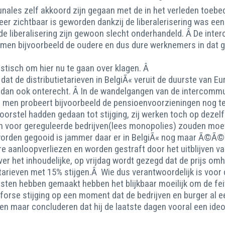
les zelf akkoord zijn gegaan met de in het verleden toebede
 zichtbaar is geworden dankzij de liberalerisering was een 
 de liberalisering zijn gewoon slecht onderhandeld. Â De in
n men bijvoorbeeld de oudere en dus dure werknemers in dat g
istisch om hier nu te gaan over klagen. Â
dat de distributietarieven in BelgiÃ« veruit de duurste van E
s dan ook onterecht. Â In de wandelgangen van de intercomm
en men probeert bijvoorbeeld de pensioenvoorzieningen nog t
oorstel hadden gedaan tot stijging, zij werken toch op dezel
n voor gereguleerde bedrijven(lees monopolies) zouden moet
rden gegooid is jammer daar er in BelgiÃ« nog maar Ã©Ã©n 
aanloopverliezen en worden gestraft door het uitblijven van 
er het inhoudelijke, op vrijdag wordt gezegd dat de prijs omh
tarieven met 15% stijgen.Â Wie dus verantwoordelijk is voor d
nsten hebben gemaakt hebben het blijkbaar moeilijk om de fei
orse stijging op een moment dat de bedrijven en burger al ee
leen maar concluderen dat hij de laatste dagen vooral een ide