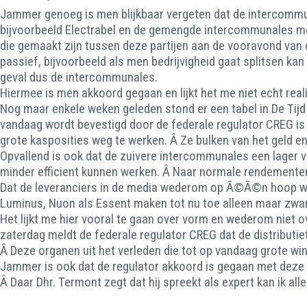
Jammer genoeg is men blijkbaar vergeten dat de intercommuna
bijvoorbeeld Electrabel en de gemengde intercommunales meer
die gemaakt zijn tussen deze partijen aan de vooravond van
passief, bijvoorbeeld als men bedrijvigheid gaat splitsen ka
geval dus de intercommunales.
Hiermee is men akkoord gegaan en lijkt het me niet echt real
Nog maar enkele weken geleden stond er een tabel in De Tijd 
vandaag wordt bevestigd door de federale regulator CREG i
grote kasposities weg te werken. Â Ze bulken van het geld 
Opvallend is ook dat de zuivere intercommunales een lager v
minder efficient kunnen werken. Â Naar normale rendemente
Dat de leveranciers in de media wederom op Ã©Ã©n hoop wo
Luminus, Nuon als Essent maken tot nu toe alleen maar zware 
Het lijkt me hier vooral te gaan over vorm en wederom niet ov
zaterdag meldt de federale regulator CREG dat de distributie
Â Deze organen uit het verleden die tot op vandaag grote wi
Jammer is ook dat de regulator akkoord is gegaan met deze f
Â Daar Dhr. Termont zegt dat hij spreekt als expert kan ik al