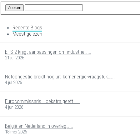
Recente Blogs
Meest gelezen
ETS-2 krijgt aanpassingen om industrie…...
21 jul 2026
Netcongestie breidt nog uit, kernenergie-vraagstuk…...
4 jul 2026
Eurocommissaris Hoekstra geeft…...
4 jun 2026
België en Nederland in overleg…...
18 mei 2026